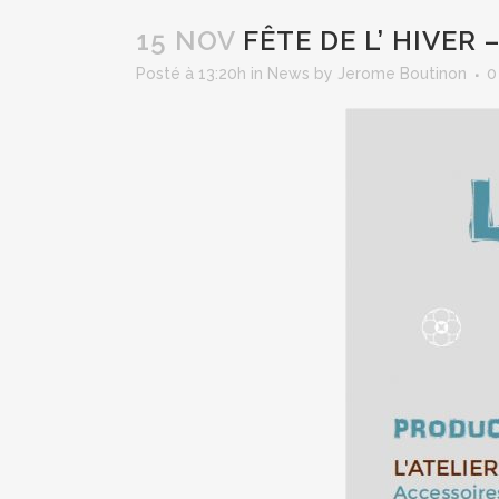
15 NOV
FÊTE DE L’ HIVER 
Posté à 13:20h
in
News
by
Jerome Boutinon
0