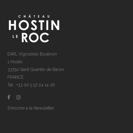
EARL Vignobles Boutinon
1 Hostin
33750 Saint Quentin de Baron
FRANCE
Tél : +33 (0) 5 57 24 14 26
S'inscrire à la Newsletter