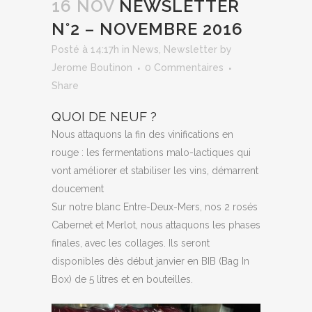
16 NOV
NEWSLETTER
N°2 – NOVEMBRE 2016
Posté à 14:17h
in
News
,
Newsletter
by
Jerome Boutinon
0 Commentaires
Share
QUOI DE NEUF ?
Nous attaquons la fin des vinifications en
rouge : les fermentations malo-lactiques qui
vont améliorer et stabiliser les vins, démarrent
doucement
Sur notre blanc Entre-Deux-Mers, nos 2 rosés
Cabernet et Merlot, nous attaquons les phases
finales, avec les collages. Ils seront
disponibles dès début janvier en BIB (Bag In
Box) de 5 litres et en bouteilles.