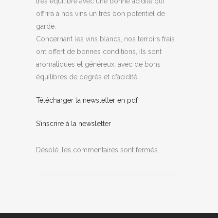
très équilibré avec une bonne acidité qui
offrira à nos vins un très bon potentiel de
garde.
Concernant les vins blancs, nos terroirs frais
ont offert de bonnes conditions, ils sont
aromatiques et généreux, avec de bons
équilibres de degrés et d’acidité.
Télécharger la newsletter en pdf
S’inscrire à la newsletter
Désolé, les commentaires sont fermés.